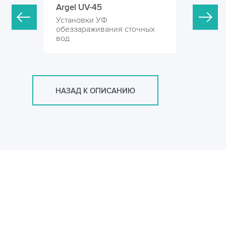
Argel UV-45
Argel UV
Установки УФ
Установк
точных
обеззараживания сточных
обеззара
вод
вод
НАЗАД К ОПИСАНИЮ