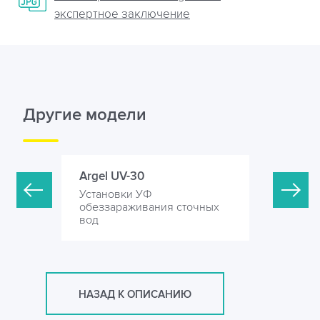
экспертное заключение
Другие модели
Argel UV-30
Argel UV
Установки УФ
Установк
точных
обеззараживания сточных
обеззара
вод
вод
НАЗАД К ОПИСАНИЮ