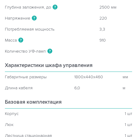
Глубина заложения, до
2500 мм
?
Напряжение
220
?
Потребляемая мощность
3,3
Масса
910
?
Количество УФ-ламп
?
Характеристики шкафа управления
Габаритные размеры
1800x440x460
мм
Длина кабеля
6,0
м
Базовая комплектация
Корпус
1 шт
Люк
1 шт
Лестница стационарная
1 шт