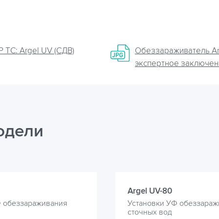
 ТС: Argel UV (СДВ)
Обеззараживатель Ar
экспертное заключен
одели
Argel UV-80
Ф обеззараживания
Установки УФ обеззараж
сточных вод