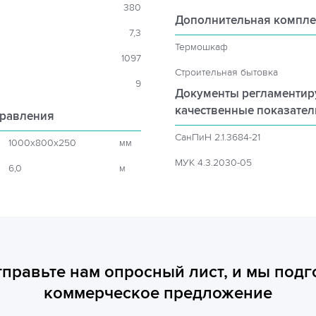
380
Дополнительная компле
7,3
Термошкаф
1097
Строительная бытовка
9
Документы регламенти
качественные показате
правления
СанПиН 2.1.3684-21
1000x800x250
мм
МУК 4.3.2030-05
6,0
м
тправьте нам опросный лист, и мы подг
коммерческое предложение