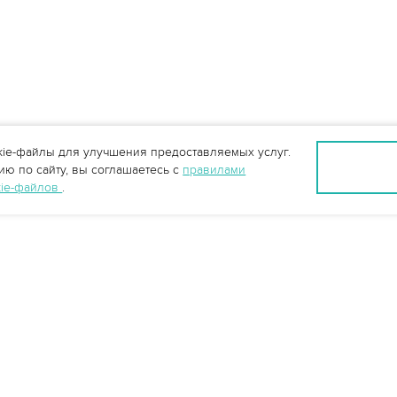
ie-файлы для улучшения предоставляемых услуг.
ю по сайту, вы соглашаетесь с
правилами
kie-файлов
.
info@vo-da.ru
Ярославль +7 (4852) 60-90-35
Москва +7 (495) 215-16-54