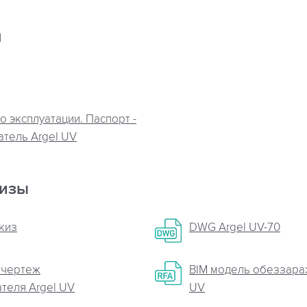
я
о эксплуатации. Паспорт -
тель Argel UV
кизы
скиз
DWG Argel UV-70
 чертеж
BIM модель обеззара
теля Argel UV
UV