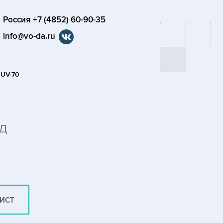
Россия +7 (4852) 60-90-35
info@vo-da.ru
 UV-70
д
ЛИСТ