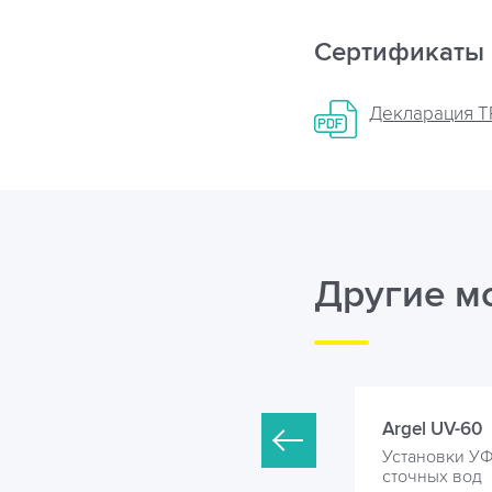
Сертификаты
Декларация ТР
Другие м
rgel UV-50
Argel UV-60
становки УФ обеззараживания
Установки У
точных вод
сточных вод