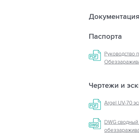
Документаци
Паспорта
Руководство п
Обеззаражива
Чертежи и эс
Argel UV-70 э
DWG сводный
обеззаражива