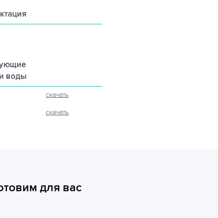
ктация
рующие
ли воды
скачать
скачать
отовим для вас