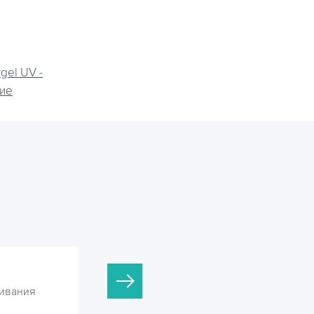
gel UV -
ие
Argel UV-90
ивания
Установки УФ обеззараживания
сточных вод