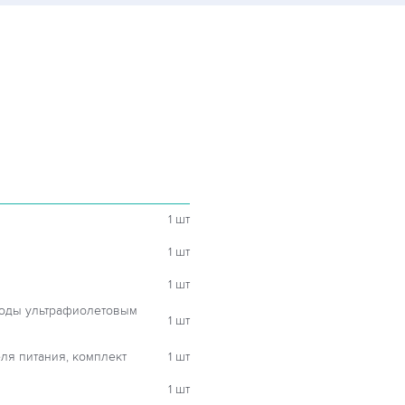
1 шт
1 шт
1 шт
воды ультрафиолетовым
1 шт
ля питания, комплект
1 шт
1 шт